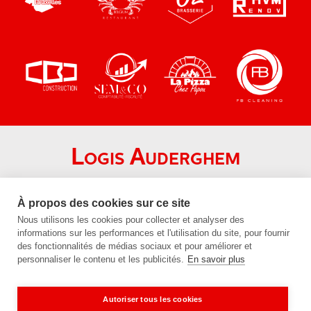
Logis Auderghem
Chaussée de Wavre 1690
1160 Auderghem
À propos des cookies sur ce site
Nous utilisons les cookies pour collecter et analyser des
+32 (0)2 672 24 21
informations sur les performances et l'utilisation du site, pour fournir
info@logis-auderghem.be
des fonctionnalités de médias sociaux et pour améliorer et
personnaliser le contenu et les publicités.
En savoir plus
BE96 1430 9818 3505
BE 0454.569.120
Autoriser tous les cookies