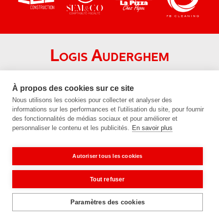
Logis Auderghem
Chaussée de Wavre 1690
1160 Auderghem
À propos des cookies sur ce site
Nous utilisons les cookies pour collecter et analyser des
+32 (0)2 672 24 21
informations sur les performances et l'utilisation du site, pour fournir
info@logis-auderghem.be
des fonctionnalités de médias sociaux et pour améliorer et
personnaliser le contenu et les publicités.
En savoir plus
BE96 1430 9818 3505
BE 0454.569.120
Autoriser tous les cookies
Vie privée
Tout refuser
Disclaimer
Contactez-nous
Paramètres des cookies