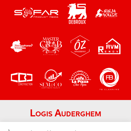
Logis Auderghem
Chaussée de Wavre 1690