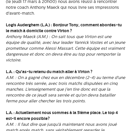
(le jeudi 17 mars à 20h00) nous avons réussi à rencontrer
notre coach Anthony Maeck qui nous livre ses impressions
d'avant-match.
Logis Auderghem (L.A.) : Bonjour Tony, comment abordes-tu
le match à domicile contre Virton ?
Anthony Maeck (A.M.) : On sait tous que Virton est une
équipe de qualité, avec leur leader Yannick Vostes et un jeune
prometteur comme Alessi Massart. Cette équipe est vraiment
dangereuse et donc on devra être au top pour remporter la
victoire.
L.A. : Qu'as-tu retenu du match aller à Virton ?
A.M. : On a gagné chez eux en décembre (2-4) au terme d'une
rencontre très serrée, avec trois matchs disputées en cinq
manches. L'enseignement que j'en tire donc est que la
rencontre de ce jeudi sera serrée et qu'on devra batailler
ferme pour aller chercher les trois points.
L.A. : Actuellement nous sommes à la 5ième place. Le top 4
est-il encore possible?
A.M. : Il faut dire que jusqu'à maintenant nous avons joué
match après match, sans véritablement regarder le