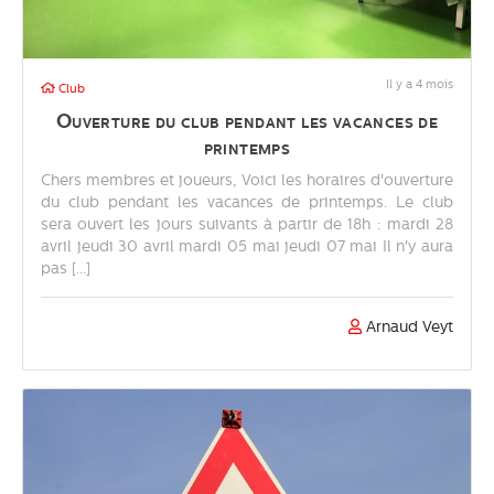
Il y a 4 mois
Club
Ouverture du club pendant les vacances de
printemps
Chers membres et joueurs, Voici les horaires d'ouverture
du club pendant les vacances de printemps. Le club
sera ouvert les jours suivants à partir de 18h : mardi 28
avril jeudi 30 avril mardi 05 mai jeudi 07 mai Il n'y aura
pas [...]
Arnaud Veyt