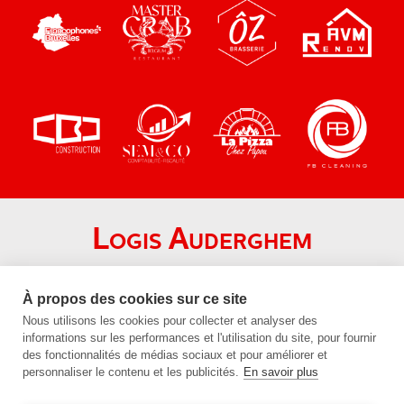
Logis Auderghem
Chaussée de Wavre 1690
1160 Auderghem
À propos des cookies sur ce site
Nous utilisons les cookies pour collecter et analyser des
+32 (0)2 672 24 21
informations sur les performances et l'utilisation du site, pour fournir
info@logis-auderghem.be
des fonctionnalités de médias sociaux et pour améliorer et
personnaliser le contenu et les publicités.
En savoir plus
BE96 1430 9818 3505
BE 0454.569.120