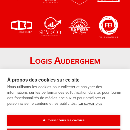
Logis Auderghem
Chaussée de Wavre 1690
1160 Auderghem
À propos des cookies sur ce site
Nous utilisons les cookies pour collecter et analyser des
+32 (0)2 672 24 21
informations sur les performances et l'utilisation du site, pour fournir
info@logis-auderghem.be
des fonctionnalités de médias sociaux et pour améliorer et
personnaliser le contenu et les publicités.
En savoir plus
BE96 1430 9818 3505
BE 0454.569.120
Autoriser tous les cookies
Vie privée