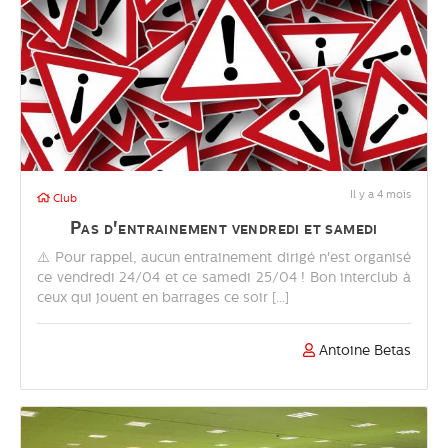
Il y a 4 mois
Club
Pas d'entrainement vendredi et samedi
⚠️ Pour rappel, aucun entrainement dirigé n'est organisé
ce vendredi 24/04 et ce samedi 25/04 ! Bon interclub à
ceux qui jouent en barrages ce soir [...]
Antoine Betas