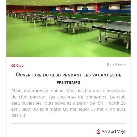
Il y a 4 mois
Club
Ouverture du club pendant les vacances de
printemps
Chers membres et joueurs, Voici les horaires d'ouverture
du club pendant les vacances de printemps. Le club
sera ouvert les jours suivants à partir de 18h : mardi 28
avril jeudi 30 avril mardi 05 mai jeudi 07 mai Il n'y aura
pas [...]
Arnaud Veyt