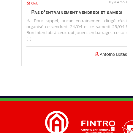
Il y a 4 mois
Club
Pas d'entrainement vendredi et samedi
⚠️ Pour rappel, aucun entrainement dirigé n'est
organisé ce vendredi 24/04 et ce samedi 25/04 !
Bon interclub à ceux qui jouent en barrages ce soir
[...]
Antoine Betas