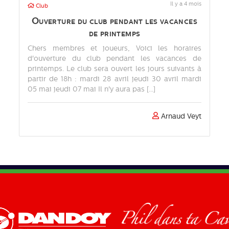
Il y a 4 mois
Club
Ouverture du club pendant les vacances
de printemps
Chers membres et joueurs, Voici les horaires
d'ouverture du club pendant les vacances de
printemps. Le club sera ouvert les jours suivants à
partir de 18h : mardi 28 avril jeudi 30 avril mardi
05 mai jeudi 07 mai Il n'y aura pas [...]
Arnaud Veyt