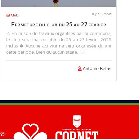
Il y a 6 mois
Club
Fermeture du club du 25 au 27 février
⚠️ En raison de travaux organisés par la commune,
le club sera inaccessible du 25 au 27 février 2026
inclus ⛔ Aucune activité ne sera organisée durant
cette période. Bien qu’aucun stage, [...]
Antoine Betas