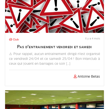
Il y a 4 mois
Club
Pas d'entrainement vendredi et samedi
⚠️ Pour rappel, aucun entrainement dirigé n'est organisé
ce vendredi 24/04 et ce samedi 25/04 ! Bon interclub à
ceux qui jouent en barrages ce soir [...]
Antoine Betas