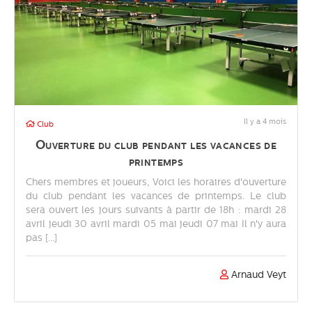
Il y a 4 mois
Club
Ouverture du club pendant les vacances de
printemps
Chers membres et joueurs, Voici les horaires d'ouverture
du club pendant les vacances de printemps. Le club
sera ouvert les jours suivants à partir de 18h : mardi 28
avril jeudi 30 avril mardi 05 mai jeudi 07 mai Il n'y aura
pas [...]
Arnaud Veyt