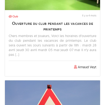
Il y a 4 mois
Club
Ouverture du club pendant les vacances de
printemps
Chers membres et joueurs, Voici les horaires d'ouverture
du club pendant les vacances de printemps. Le club
sera ouvert les jours suivants à partir de 18h : mardi 28
avril jeudi 30 avril mardi 05 mai jeudi 07 mai Il n'y aura
pas [...]
Arnaud Veyt